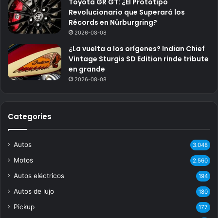
Toyota GR GT: ¿El Prototipo
Revolucionario que Superará los
Récords en Nürburgring?
2026-08-08
¿La vuelta a los orígenes? Indian Chief
Vintage Sturgis SD Edition rinde tribute
en grande
2026-08-08
Categories
Autos
3.048
Motos
2.560
Autos eléctricos
194
Autos de lujo
180
Pickup
177