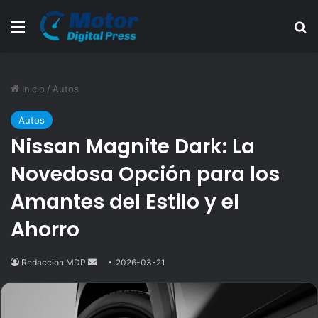
Menú
B
Inicio
/
Autos
Autos
Nissan Magnite Dark: La
Novedosa Opción para los
Amantes del Estilo y el
Ahorro
Redaccion MDP
Send
2026-03-21
an
email