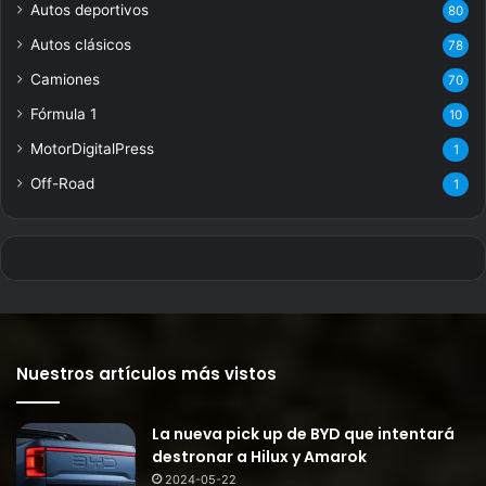
Autos deportivos
80
Autos clásicos
78
Camiones
70
Fórmula 1
10
MotorDigitalPress
1
Off-Road
1
Nuestros artículos más vistos
La nueva pick up de BYD que intentará
destronar a Hilux y Amarok
2024-05-22