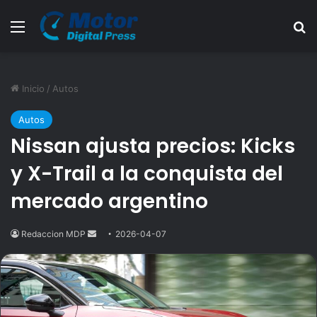
Menú
B
Inicio
/
Autos
Autos
Nissan ajusta precios: Kicks
y X-Trail a la conquista del
mercado argentino
Redaccion MDP
Send
2026-04-07
an
email