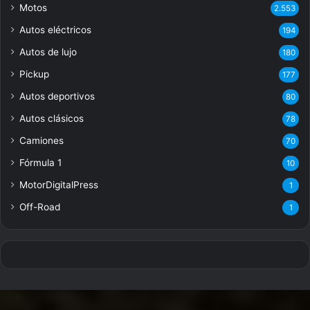
Motos
2.553
Autos eléctricos
194
Autos de lujo
180
Pickup
177
Autos deportivos
80
Autos clásicos
78
Camiones
70
Fórmula 1
10
MotorDigitalPress
1
Off-Road
1