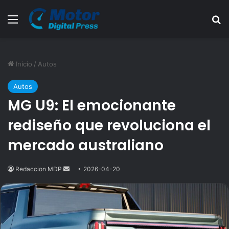
Menú
B
Inicio
/
Autos
Autos
MG U9: El emocionante
rediseño que revoluciona el
mercado australiano
Redaccion MDP
Send
2026-04-20
an
email