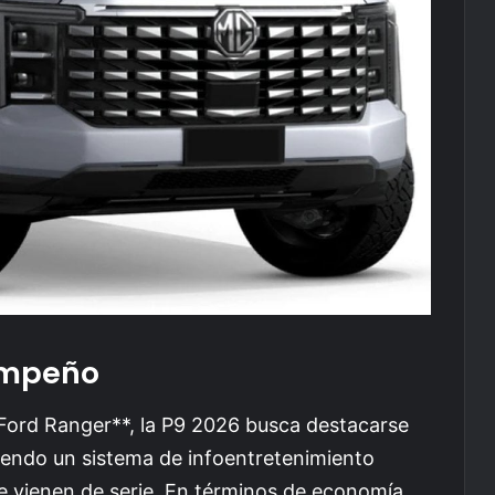
empeño
Ford Ranger**, la P9 2026 busca destacarse
uyendo un sistema de infoentretenimiento
 vienen de serie. En términos de economía