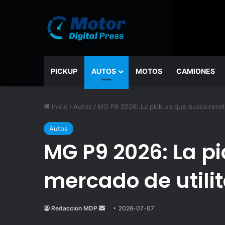
PICKUP
AUTOS
MOTOS
CAMIONES
Inicio
/
Autos
/
MG P9 2026: La pick up que busca revolu
Autos
MG P9 2026: La p
mercado de utilit
Redaccion MDP
Send
2026-07-07
an