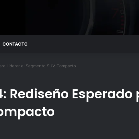
CONTACTO
ara Liderar el Segmento SUV Compacto
 Rediseño Esperado p
ompacto