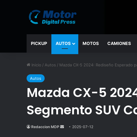
PICKUP
AUTOS
MOTOS
CAMIONES
Inicio
/
Autos
/
Mazda CX-5 2024: Rediseño Esperado p
Autos
Mazda CX-5 2024:
Segmento SUV C
Redaccion MDP
Send
2025-07-12
an