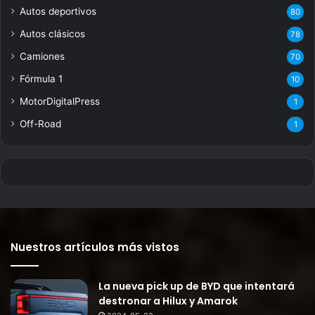
Autos deportivos
80
Autos clásicos
78
Camiones
70
Fórmula 1
10
MotorDigitalPress
1
Off-Road
1
Nuestros artículos más vistos
La nueva pick up de BYD que intentará
destronar a Hilux y Amarok