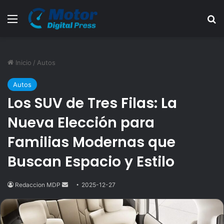
Menú
B
Inicio
/
Autos
Autos
Los SUV de Tres Filas: La
Nueva Elección para
Familias Modernas que
Buscan Espacio y Estilo
Redaccion MDP
Send
2025-12-27
an
email