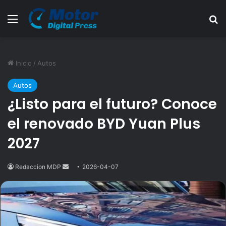
Menú
B
Inicio
/
Autos
Autos
¿Listo para el futuro? Conoce
el renovado BYD Yuan Plus
2027
Redaccion MDP
Send
2026-04-07
an
email