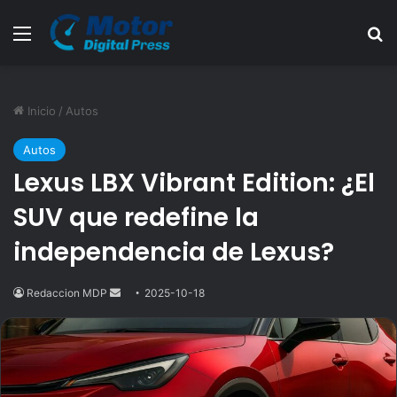
Menú
B
Inicio
/
Autos
Autos
Lexus LBX Vibrant Edition: ¿El
SUV que redefine la
independencia de Lexus?
Redaccion MDP
Send
2025-10-18
an
email