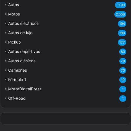
Autos
3.041
Motos
2.556
Autos eléctricos
194
Autos de lujo
180
Pickup
177
Autos deportivos
80
Autos clásicos
78
Camiones
70
Fórmula 1
10
MotorDigitalPress
1
Off-Road
1