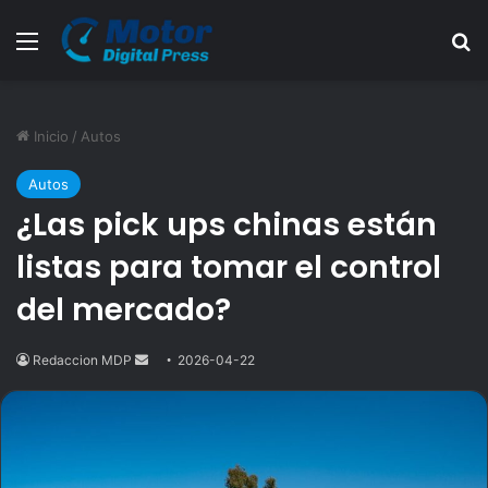
Menú
B
Inicio
/
Autos
Autos
¿Las pick ups chinas están
listas para tomar el control
del mercado?
Redaccion MDP
Send
2026-04-22
an
email