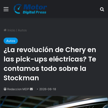
Menú
B
Inicio
/
Autos
Autos
¿La revolución de Chery en
las pick-ups eléctricas? Te
contamos todo sobre la
Stockman
Redaccion MDP
Send
2026-06-18
an
email