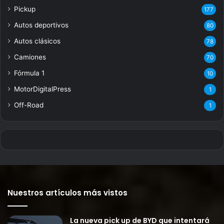
Pickup
177
Autos deportivos
80
Autos clásicos
78
Camiones
70
Fórmula 1
10
MotorDigitalPress
1
Off-Road
1
Nuestros artículos más vistos
La nueva pick up de BYD que intentará