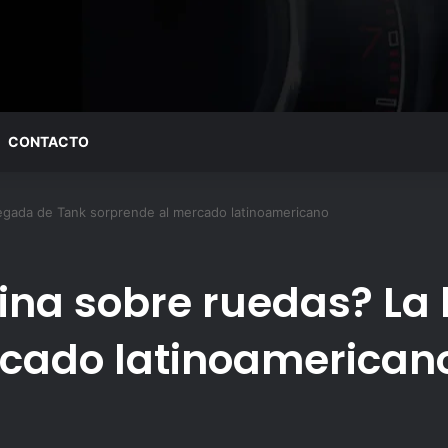
CONTACTO
legada de Tank sorprende al mercado latinoamericano
hina sobre ruedas? La
rcado latinoamerican