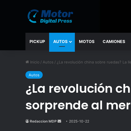
PICKUP
AUTOS
MOTOS
CAMIONES
Inicio
/
Autos
/
¿La revolución china sobre ruedas? La l
Autos
¿La revolución c
sorprende al me
Redaccion MDP
Send
2025-10-22
an