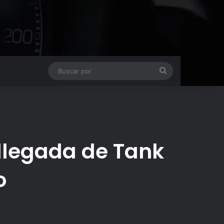
Buscar
por
 llegada de Tank
o