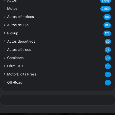
Autos
3.046
Motos
2.559
Autos eléctricos
194
Autos de lujo
180
Pickup
177
Autos deportivos
80
Autos clásicos
78
Camiones
70
Fórmula 1
10
MotorDigitalPress
1
Off-Road
1