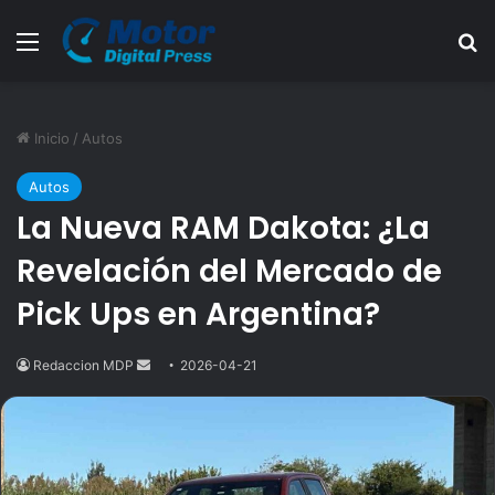
Menú
B
Inicio
/
Autos
Autos
La Nueva RAM Dakota: ¿La
Revelación del Mercado de
Pick Ups en Argentina?
Redaccion MDP
Send
2026-04-21
an
email