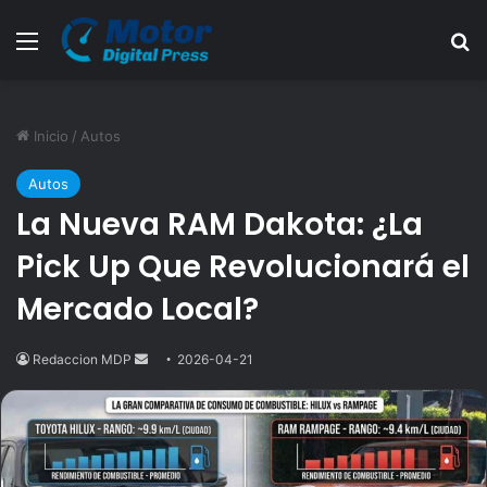
Menú
B
Inicio
/
Autos
Autos
La Nueva RAM Dakota: ¿La
Pick Up Que Revolucionará el
Mercado Local?
Redaccion MDP
Send
2026-04-21
an
email