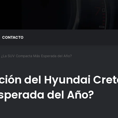
CONTACTO
: ¿La SUV Compacta Más Esperada del Año?
ión del Hyundai Cret
perada del Año?