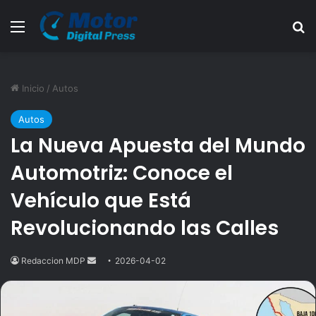
Menú
B
Inicio
/
Autos
Autos
La Nueva Apuesta del Mundo
Automotriz: Conoce el
Vehículo que Está
Revolucionando las Calles
Redaccion MDP
Send
2026-04-02
an
email