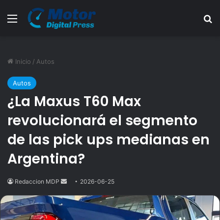
Menú
B
Inicio
/
Autos
Autos
¿La Maxus T60 Max
revolucionará el segmento
de las pick ups medianas en
Argentina?
Redaccion MDP
Send
2026-06-25
an
email