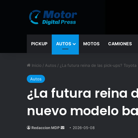
PICKUP
AUTOS
MOTOS
CAMIONES
Inicio
/
Autos
/
¿La futura reina de las pick-ups? Toyot
Autos
¿La futura reina 
nuevo modelo bas
Redaccion MDP
Send
2026-05-08
an