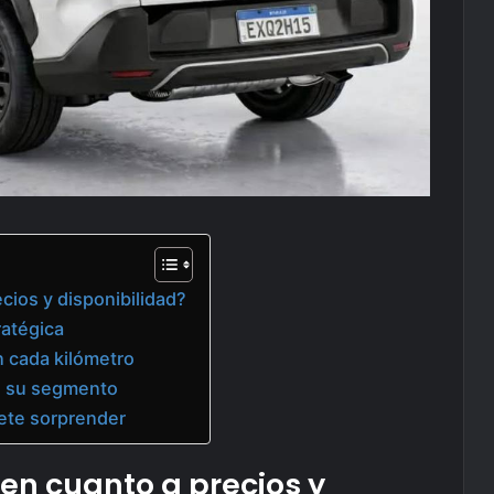
ios y disponibilidad?
ratégica
n cada kilómetro
n su segmento
mete sorprender
n cuanto a precios y