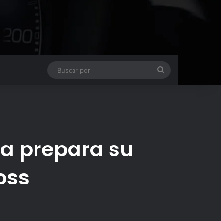
Buscar
por
ta prepara su
oss