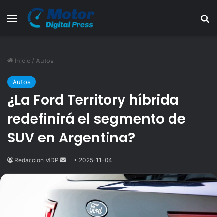
Menú
B
Inicio
/
Autos
Autos
¿La Ford Territory híbrida
redefinirá el segmento de
SUV en Argentina?
Redaccion MDP
Send
2025-11-04
an
email