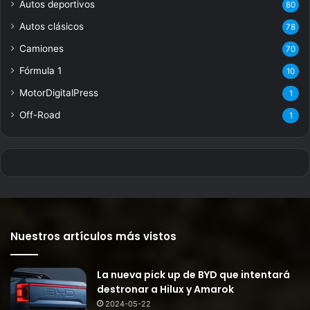
Autos deportivos
80
Autos clásicos
78
Camiones
70
Fórmula 1
10
MotorDigitalPress
1
Off-Road
1
Nuestros artículos más vistos
La nueva pick up de BYD que intentará
destronar a Hilux y Amarok
2024-05-22