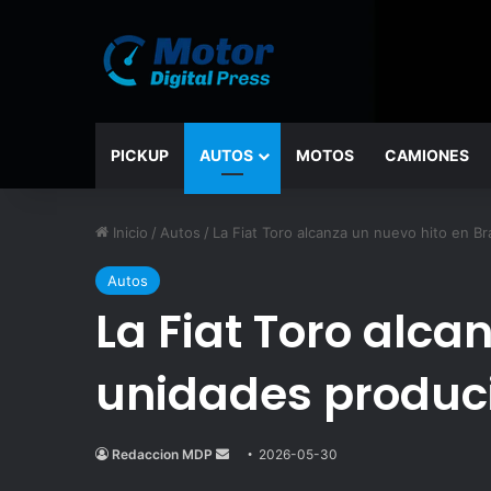
PICKUP
AUTOS
MOTOS
CAMIONES
Inicio
/
Autos
/
La Fiat Toro alcanza un nuevo hito en Br
Autos
La Fiat Toro alca
unidades produc
Redaccion MDP
Send
2026-05-30
an