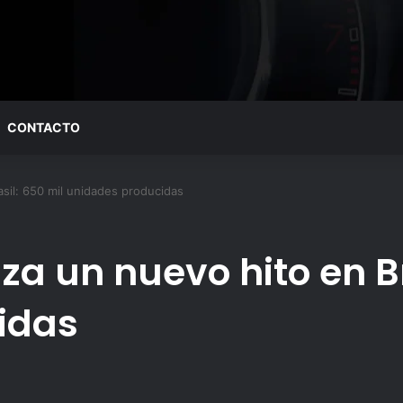
CONTACTO
asil: 650 mil unidades producidas
nza un nuevo hito en B
idas