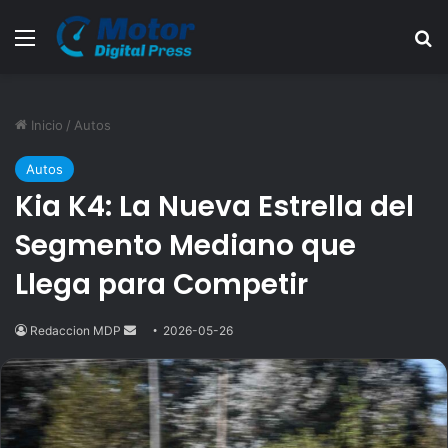
Menú
B
Inicio
/
Autos
Autos
Kia K4: La Nueva Estrella del
Segmento Mediano que
Llega para Competir
Redaccion MDP
Send
2026-05-26
an
email