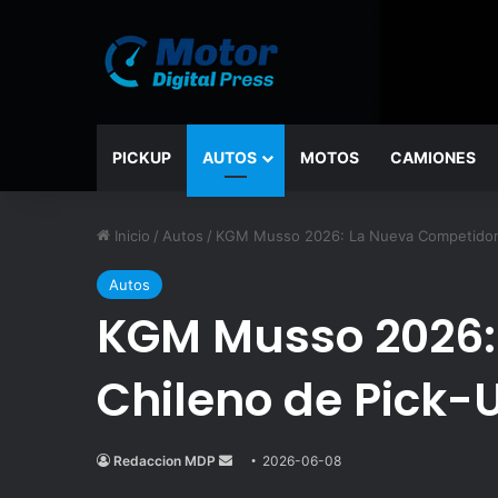
PICKUP
AUTOS
MOTOS
CAMIONES
Inicio
/
Autos
/
KGM Musso 2026: La Nueva Competidora
Autos
KGM Musso 2026:
Chileno de Pick-
Redaccion MDP
Send
2026-06-08
an