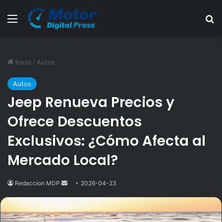
Menú
B
Inicio
/
Autos
Autos
Jeep Renueva Precios y
Ofrece Descuentos
Exclusivos: ¿Cómo Afecta al
Mercado Local?
Redaccion MDP
Send
2026-04-23
an
email