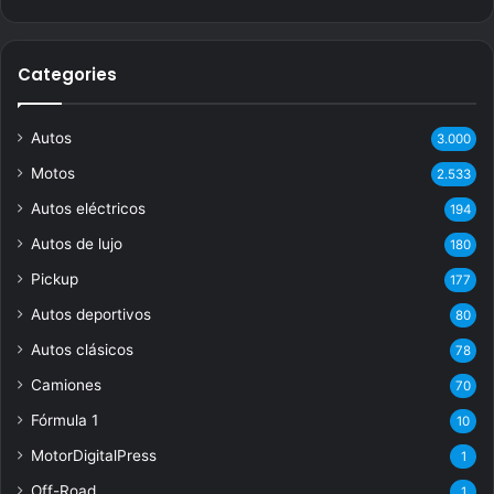
Categories
Autos
3.000
Motos
2.533
Autos eléctricos
194
Autos de lujo
180
Pickup
177
Autos deportivos
80
Autos clásicos
78
Camiones
70
Fórmula 1
10
MotorDigitalPress
1
Off-Road
1