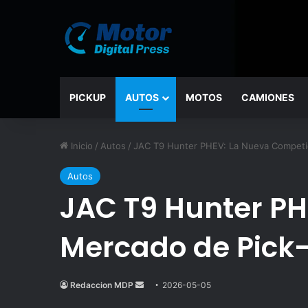
PICKUP
AUTOS
MOTOS
CAMIONES
Inicio
/
Autos
/
JAC T9 Hunter PHEV: La Nueva Competido
Autos
JAC T9 Hunter PH
Mercado de Pick-
Redaccion MDP
Send
2026-05-05
an