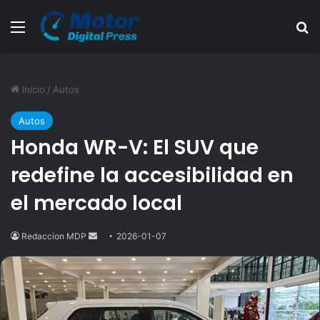
Menú
B
Inicio
/
Autos
Autos
Honda WR-V: El SUV que
redefine la accesibilidad en
el mercado local
Redaccion MDP
Send
2026-01-07
an
email