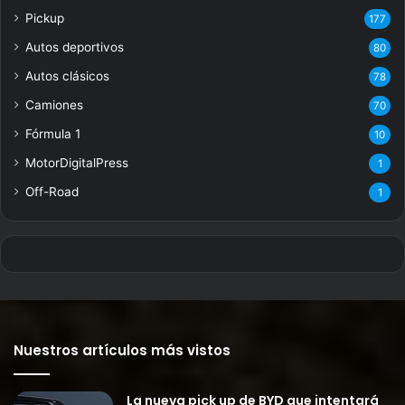
Pickup
177
Autos deportivos
80
Autos clásicos
78
Camiones
70
Fórmula 1
10
MotorDigitalPress
1
Off-Road
1
Nuestros artículos más vistos
La nueva pick up de BYD que intentará