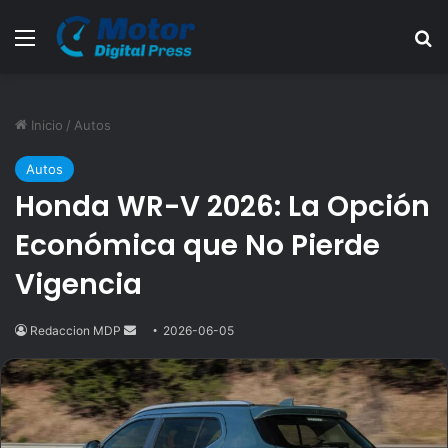
Menú
B
Inicio
/
Autos
Autos
Honda WR-V 2026: La Opción
Económica que No Pierde
Vigencia
Redaccion MDP
Send
2026-06-05
an
email