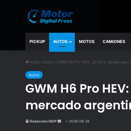
PICKUP
AUTOS
MOTOS
CAMIONES
Inicio
/
Autos
/
GWM H6 Pro HEV: ¿El SUV híbrido que r
Autos
GWM H6 Pro HEV: ¿
mercado argenti
Redaccion MDP
Send
2026-06-26
an