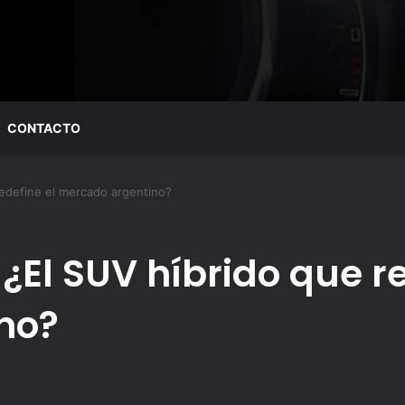
CONTACTO
edefine el mercado argentino?
El SUV híbrido que re
no?