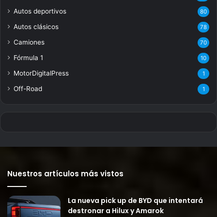
Autos deportivos
80
Autos clásicos
78
Camiones
70
Fórmula 1
10
MotorDigitalPress
1
Off-Road
1
Nuestros artículos más vistos
La nueva pick up de BYD que intentará
destronar a Hilux y Amarok