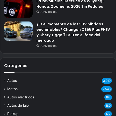
La Revolución Eléctrica de Wuyang-
Honda: Zoomer e: 2026 Sin Pedales
2026-08-05
¿Es el momento de los SUV híbridos
enchufables? Changan CS55 Plus PHEV
y Chery Tiggo 7 CSH en el foco del
mercado
2026-08-05
Categories
Autos
3.019
Motos
2.543
Autos eléctricos
194
Autos de lujo
180
Pickup
177