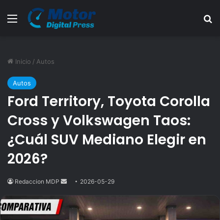
Menú
B
Inicio
/
Autos
Autos
Ford Territory, Toyota Corolla
Cross y Volkswagen Taos:
¿Cuál SUV Mediano Elegir en
2026?
Redaccion MDP
Send
2026-05-29
an
email