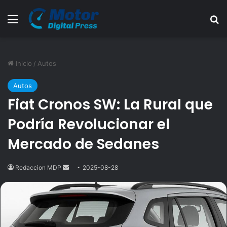
Menú
B
Inicio
/
Autos
Autos
Fiat Cronos SW: La Rural que
Podría Revolucionar el
Mercado de Sedanes
Redaccion MDP
Send
2025-08-28
an
email