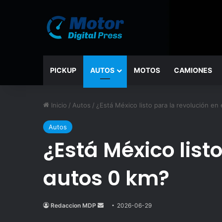
PICKUP
AUTOS
MOTOS
CAMIONES
Inicio
/
Autos
/
¿Está México listo para la revolución e
Autos
¿Está México list
autos 0 km?
Redaccion MDP
Send
2026-06-29
an