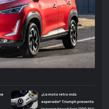
ne
¿La moto retro más
n
esperada? Triumph presenta
la nueva Speed Twin 1200 TFC