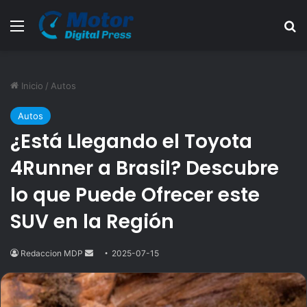
Menú
B
Inicio
/
Autos
Autos
¿Está Llegando el Toyota
4Runner a Brasil? Descubre
lo que Puede Ofrecer este
SUV en la Región
Redaccion MDP
Send
2025-07-15
an
email