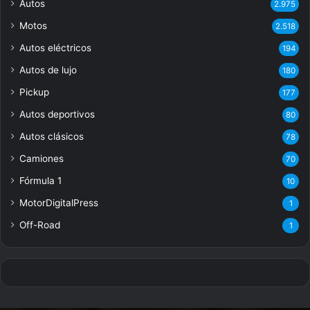
Autos
2.975
Motos
2.518
Autos eléctricos
194
Autos de lujo
180
Pickup
177
Autos deportivos
80
Autos clásicos
78
Camiones
70
Fórmula 1
10
MotorDigitalPress
1
Off-Road
1