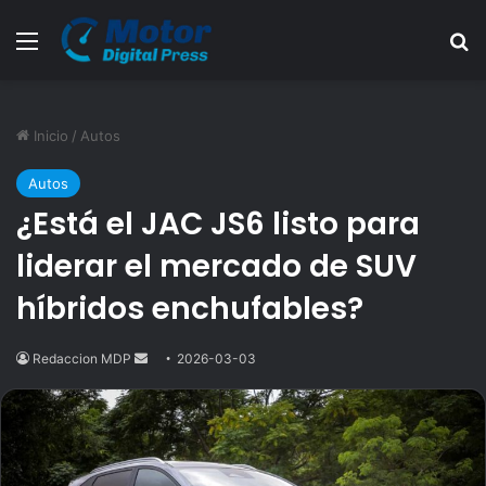
Menú
B
Inicio
/
Autos
Autos
¿Está el JAC JS6 listo para
liderar el mercado de SUV
híbridos enchufables?
Redaccion MDP
Send
2026-03-03
an
email