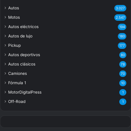
Autos
3.027
Motos
2.547
Autos eléctricos
194
Autos de lujo
180
Pickup
177
Autos deportivos
80
Autos clásicos
78
Camiones
70
Fórmula 1
10
MotorDigitalPress
1
Off-Road
1