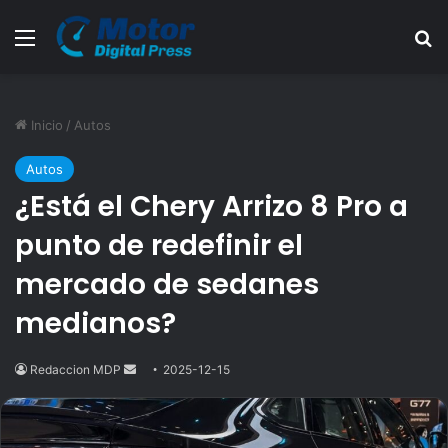
Menú
B
Inicio
/
Autos
Autos
¿Está el Chery Arrizo 8 Pro a
punto de redefinir el
mercado de sedanes
medianos?
Redaccion MDP
Send
2025-12-15
an
email