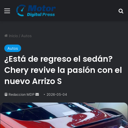
Menú
B
Inicio
/
Autos
Autos
¿Está de regreso el sedán?
Chery revive la pasión con el
nuevo Arrizo S
Redaccion MDP
Send
2026-05-04
an
email