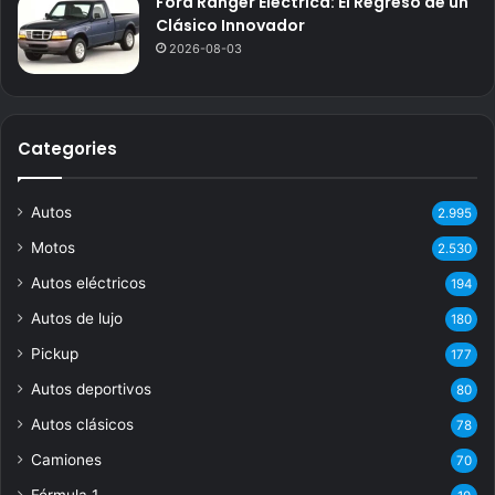
Ford Ranger Eléctrica: El Regreso de un
Clásico Innovador
2026-08-03
Categories
Autos
2.995
Motos
2.530
Autos eléctricos
194
Autos de lujo
180
Pickup
177
Autos deportivos
80
Autos clásicos
78
Camiones
70
Fórmula 1