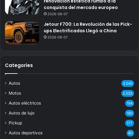
renovación estética rumbo a la
conquista del mercado europeo
2026-08-07
Jetour F700: La Revolución de las Pick-
ups Electrificadas Llegó a China
2026-08-07
Categories
Autos
3.040
Motos
2.555
Autos eléctricos
194
Autos de lujo
180
Pickup
177
Autos deportivos
80