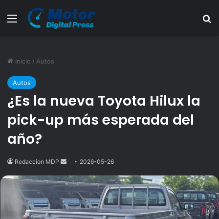
Menú
B
Inicio
/
Autos
Autos
¿Es la nueva Toyota Hilux la
pick-up más esperada del
año?
Redaccion MDP
Send
2026-05-26
an
email