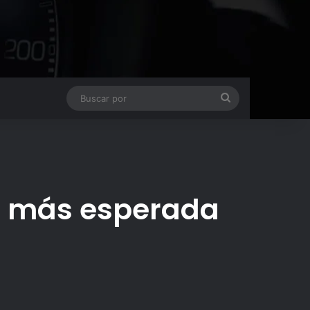
Buscar
por
up más esperada