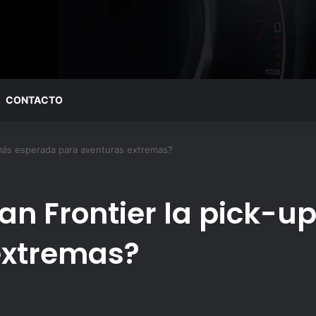
CONTACTO
 más esperada para aventuras extremas?
san Frontier la pick-
extremas?