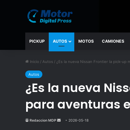
PICKUP
AUTOS
MOTOS
CAMIONES
Inicio
/
Autos
/
¿Es la nueva Nissan Frontier la pick-up
Autos
¿Es la nueva Nis
para aventuras 
Redaccion MDP
Send
2026-05-18
an