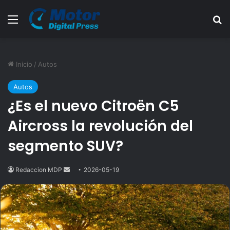
Menú
B
Inicio
/
Autos
Autos
¿Es el nuevo Citroën C5
Aircross la revolución del
segmento SUV?
Redaccion MDP
Send
2026-05-19
an
email