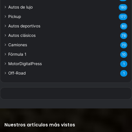
Autos de lujo
180
Pickup
177
Autos deportivos
80
Autos clásicos
78
Camiones
70
Fórmula 1
10
MotorDigitalPress
1
Off-Road
1
Nuestros artículos más vistos