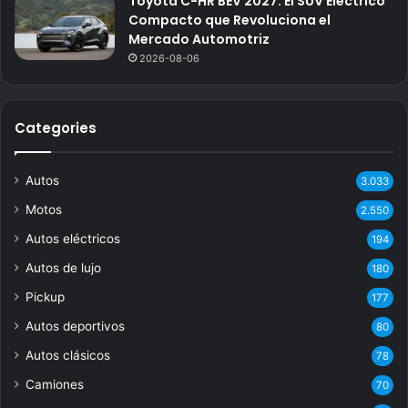
Toyota C-HR BEV 2027: El SUV Eléctrico
Compacto que Revoluciona el
Mercado Automotriz
2026-08-06
Categories
Autos
3.033
Motos
2.550
Autos eléctricos
194
Autos de lujo
180
Pickup
177
Autos deportivos
80
Autos clásicos
78
Camiones
70