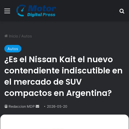
Menú
B
Inicio
/
Autos
Autos
¿Es el Nissan Kait el nuevo
contendiente indiscutible en
el mercado de SUV
compactos en Argentina?
Redaccion MDP
Send
2026-05-20
an
email