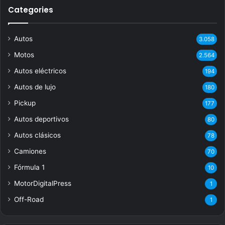
Categories
Autos
3.058
Motos
2.564
Autos eléctricos
194
Autos de lujo
180
Pickup
177
Autos deportivos
80
Autos clásicos
78
Camiones
70
Fórmula 1
10
MotorDigitalPress
1
Off-Road
1