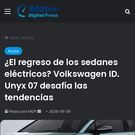
Menú
B
Inicio
/
Autos
Autos
¿El regreso de los sedanes
eléctricos? Volkswagen ID.
Unyx 07 desafía las
tendencias
Redaccion MDP
Send
2026-06-06
an
email