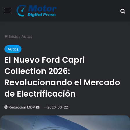
Menú
B
Inicio
/
Autos
Autos
El Nuevo Ford Capri
Collection 2026:
Revolucionando el Mercado
de Electrificación
Redaccion MDP
Send
2026-03-22
an
email