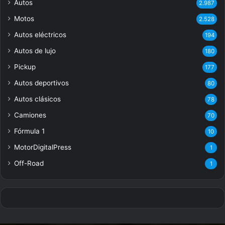
Autos
2.987
Motos
2.528
Autos eléctricos
194
Autos de lujo
180
Pickup
177
Autos deportivos
80
Autos clásicos
78
Camiones
70
Fórmula 1
10
MotorDigitalPress
1
Off-Road
1