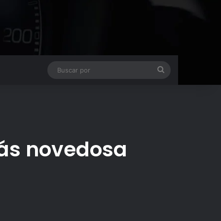
Buscar
por
más novedosa