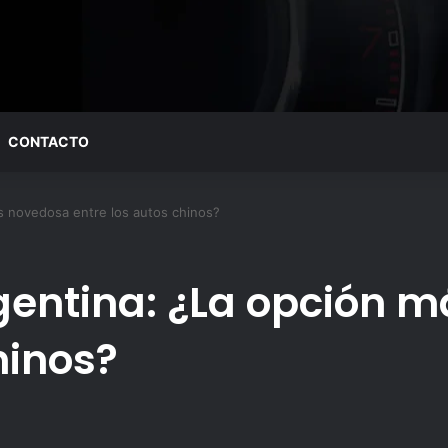
CONTACTO
s novedosa entre los autos chinos?
rgentina: ¿La opción 
hinos?