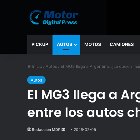
PICKUP
AUTOS
MOTOS
CAMIONES
Inicio
/
Autos
/
El MG3 llega a Argentina: ¿La opción má
Autos
El MG3 llega a A
entre los autos c
Redaccion MDP
Send
2026-02-05
an