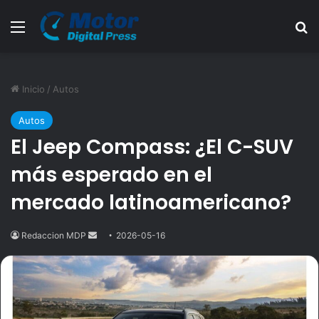
Menú
B
Inicio
/
Autos
Autos
El Jeep Compass: ¿El C-SUV
más esperado en el
mercado latinoamericano?
Redaccion MDP
Send
2026-05-16
an
email