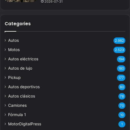
2026-07-31
Categories
Autos
2.982
Motos
2.523
Autos eléctricos
194
Autos de lujo
180
Pickup
177
Autos deportivos
80
Autos clásicos
78
Camiones
70
Fórmula 1
10
MotorDigitalPress
1