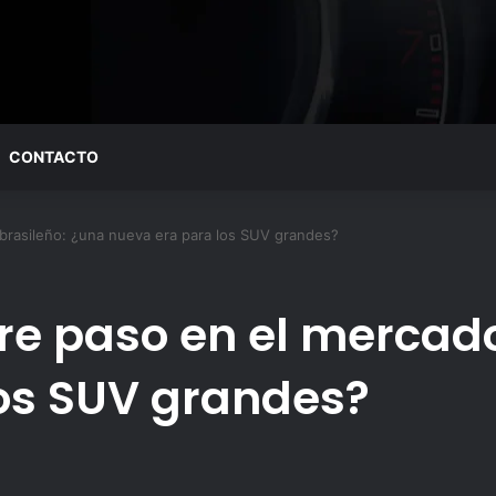
CONTACTO
brasileño: ¿una nueva era para los SUV grandes?
bre paso en el mercad
os SUV grandes?