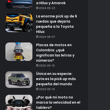
a Hilux y Amarok
2024-05-22
La enorme pick up de 6
ruedas que dejaría
pequeña a la Toyota
Hilux
2024-06-07
Placas de motos en
Colombia: ¿qué
significan las letras y
números?
2025-05-15
Única en su especie:
esta es la pick up más
pequeña del mundo
2024-05-14
¿Por qué mi moto no
marca la velocidad en el
tablero?