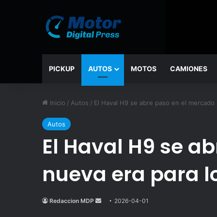
PICKUP
AUTOS
MOTOS
CAMIONES
Inicio
/
Autos
/
El Haval H9 se abre paso en el mercado 
Autos
El Haval H9 se a
nueva era para l
Redaccion MDP
Send
2026-04-01
an