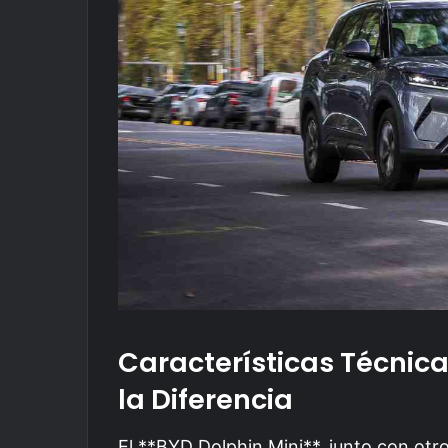
Características Técnic
la Diferencia
El **BYD Dolphin Mini**, junto con ot