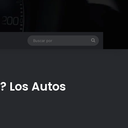
Buscar
por
a? Los Autos