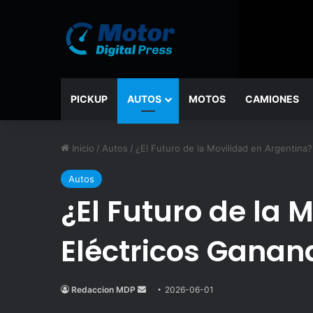
PICKUP
AUTOS
MOTOS
CAMIONES
Inicio
/
Autos
/
¿El Futuro de la Movilidad en Argentina
Autos
¿El Futuro de la 
Eléctricos Ganan
Redaccion MDP
Send
2026-06-01
an