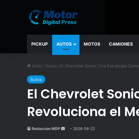
PICKUP
AUTOS
MOTOS
CAMIONES
Inicio
/
Autos
/
El Chevrolet Sonic: Una Estrategia Come
Autos
El Chevrolet Soni
Revoluciona el M
Redaccion MDP
Send
2026-06-22
an