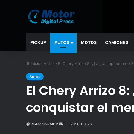
PICKUP
AUTOS
MOTOS
CAMIONES
Inicio
/
Autos
/
El Chery Arrizo 8: ¿La gran apuesta de 
Autos
El Chery Arrizo 8
conquistar el m
Redaccion MDP
Send
2026-06-23
an