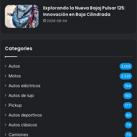
Explorando la Nueva Bajaj Pulsar 125:
Innovación en Baja Cilindrada
2026-08-04
Categories
Autos
3.005
Motos
2.535
Autos eléctricos
194
Autos de lujo
180
Pickup
177
Autos deportivos
80
Autos clásicos
78
Camiones
70