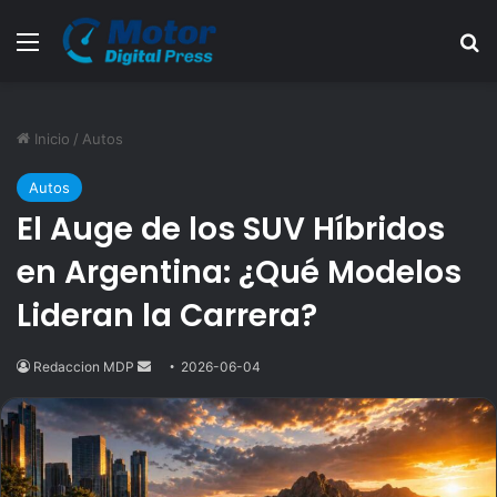
Menú
B
Inicio
/
Autos
Autos
El Auge de los SUV Híbridos
en Argentina: ¿Qué Modelos
Lideran la Carrera?
Redaccion MDP
Send
2026-06-04
an
email