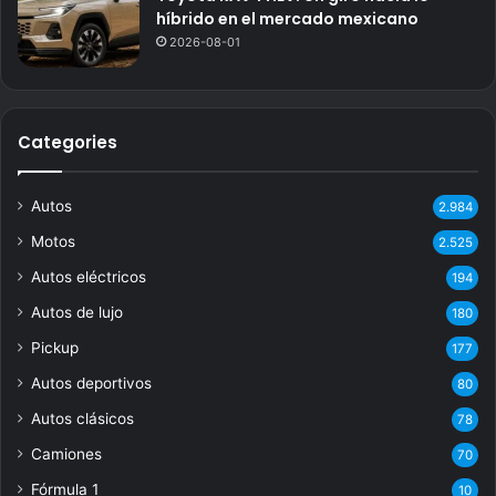
híbrido en el mercado mexicano
2026-08-01
Categories
Autos
2.984
Motos
2.525
Autos eléctricos
194
Autos de lujo
180
Pickup
177
Autos deportivos
80
Autos clásicos
78
Camiones
70
Fórmula 1
10