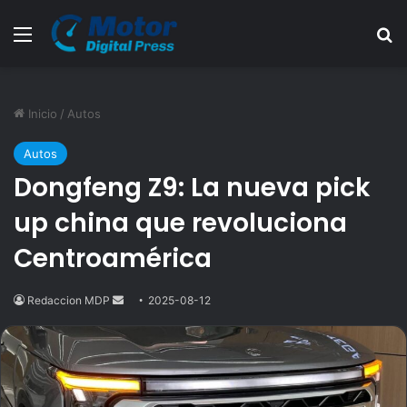
Menú
B
Inicio
/
Autos
Autos
Dongfeng Z9: La nueva pick
up china que revoluciona
Centroamérica
Redaccion MDP
Send
2025-08-12
an
email