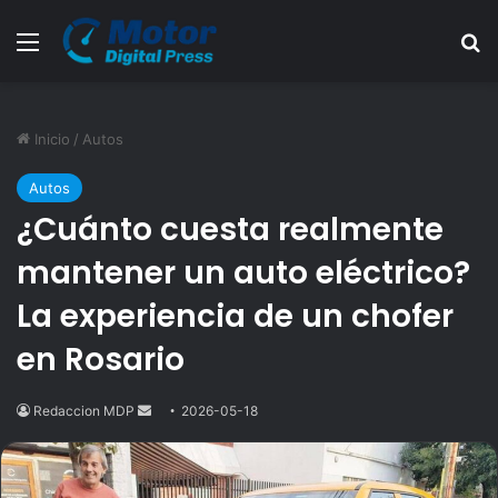
Menú
B
Inicio
/
Autos
Autos
¿Cuánto cuesta realmente
mantener un auto eléctrico?
La experiencia de un chofer
en Rosario
Redaccion MDP
Send
2026-05-18
an
email