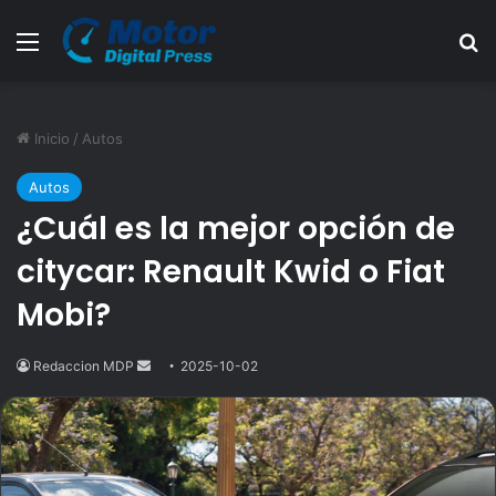
Menú
B
Inicio
/
Autos
Autos
¿Cuál es la mejor opción de
citycar: Renault Kwid o Fiat
Mobi?
Redaccion MDP
Send
2025-10-02
an
email