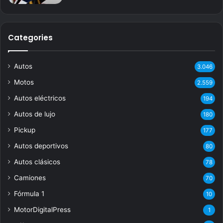
Categories
Autos
3.046
Motos
2.559
Autos eléctricos
194
Autos de lujo
180
Pickup
177
Autos deportivos
80
Autos clásicos
78
Camiones
70
Fórmula 1
10
MotorDigitalPress
1